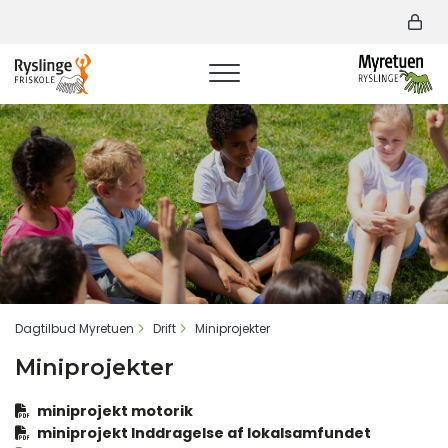
G
å
t
i
l
h
o
v
e
d
i
n
d
h
Brødkrumme
Dagtilbud Myretuen
Drift
Miniprojekter
o
Miniprojekter
l
d
miniprojekt motorik
miniprojekt Inddragelse af lokalsamfundet