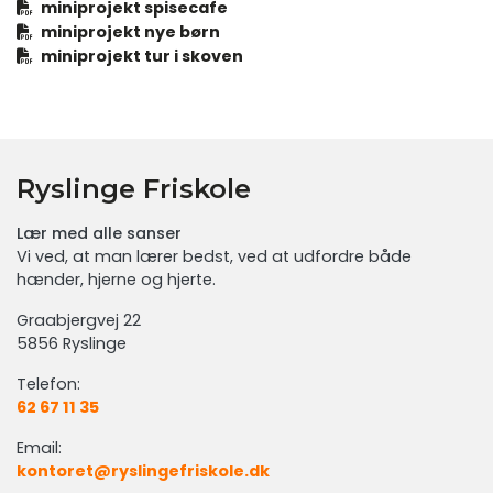
miniprojekt spisecafe
miniprojekt nye børn
miniprojekt tur i skoven
Ryslinge Friskole
Lær med alle sanser
Vi ved, at man lærer bedst, ved at udfordre både
hænder, hjerne og hjerte.
Graabjergvej 22
5856 Ryslinge
Telefon:
62 67 11 35
Email:
kontoret@ryslingefriskole.dk